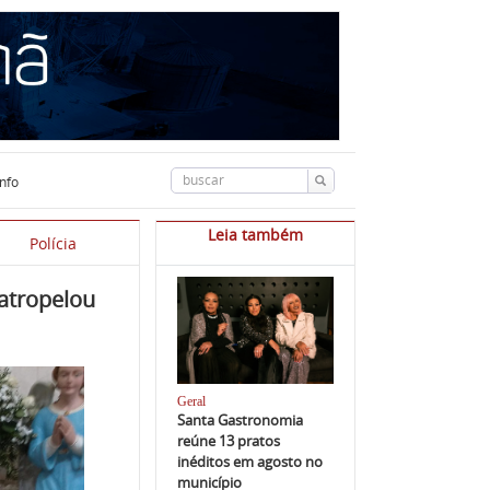
info
Leia também
Polícia
atropelou
Geral
Santa Gastronomia
reúne 13 pratos
inéditos em agosto no
município