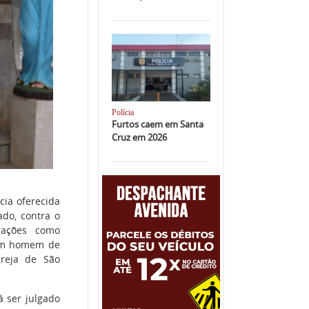
Polícia
Furtos caem em Santa
Cruz em 2026
cia oferecida
ado, contra o
gações como
 um homem de
greja de São
á ser julgado