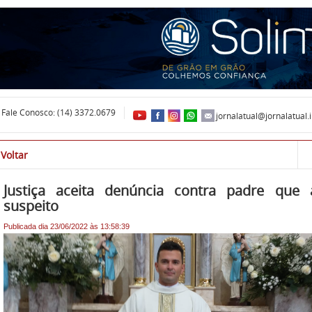
Fale Conosco: (14) 3372.0679
jornalatual@jornalatual.
Voltar
<
Justiça aceita denúncia contra padre que 
suspeito
Publicada dia 23/06/2022 às 13:58:39