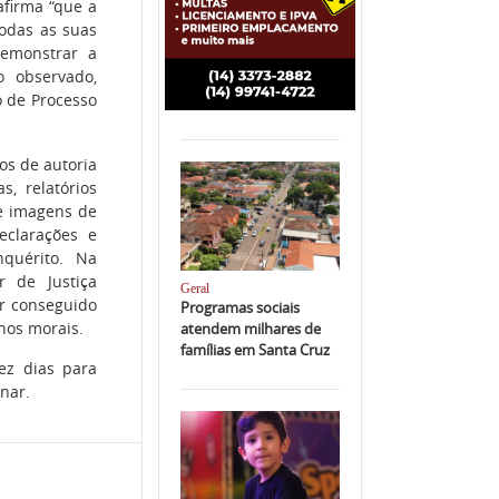
afirma “que a
todas as suas
demonstrar a
do observado,
o de Processo
os de autoria
s, relatórios
de imagens de
eclarações e
nquérito. Na
r de Justiça
Geral
er conseguido
Programas sociais
nos morais.
atendem milhares de
famílias em Santa Cruz
ez dias para
nar.